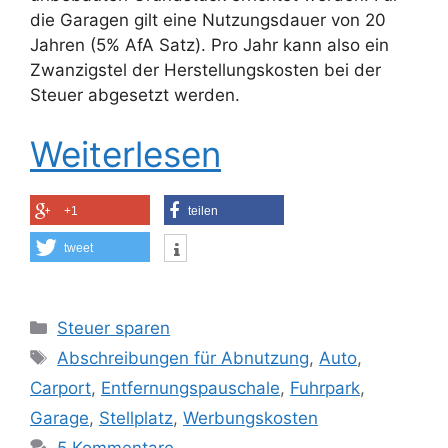
die Garagen gilt eine Nutzungsdauer von 20
Jahren (5% AfA Satz). Pro Jahr kann also ein
Zwanzigstel der Herstellungskosten bei der
Steuer abgesetzt werden.
Weiterlesen
+1
teilen
tweet
Kategorien
Steuer sparen
Schlagwörter
Abschreibungen für Abnutzung
,
Auto
,
Carport
,
Entfernungspauschale
,
Fuhrpark
,
Garage
,
Stellplatz
,
Werbungskosten