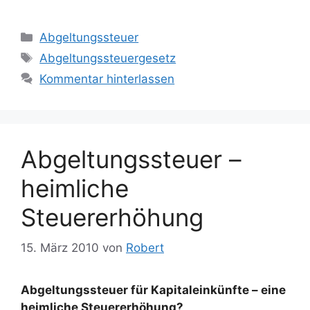
Kategorien
Abgeltungssteuer
Schlagwörter
Abgeltungssteuergesetz
Kommentar hinterlassen
Abgeltungssteuer –
heimliche
Steuererhöhung
15. März 2010
von
Robert
Abgeltungssteuer für Kapitaleinkünfte – eine
heimliche Steuererhöhung?