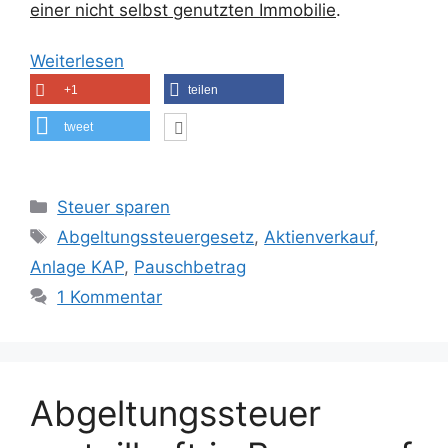
einer nicht selbst genutzten Immobilie
.
Weiterlesen
+1
teilen
tweet
Kategorien
Steuer sparen
Schlagwörter
Abgeltungssteuergesetz
,
Aktienverkauf
,
Anlage KAP
,
Pauschbetrag
1 Kommentar
Abgeltungssteuer