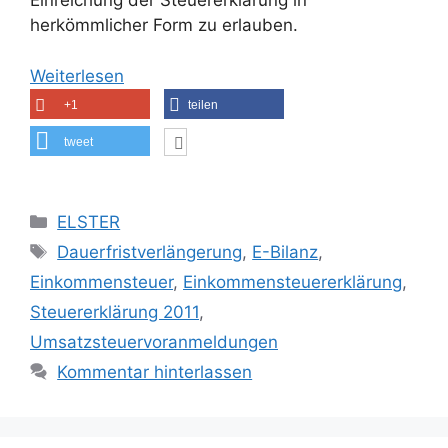
Einreichung der Steuererklärung in
herkömmlicher Form zu erlauben.
Weiterlesen
+1
teilen
tweet
Kategorien
ELSTER
Schlagwörter
Dauerfristverlängerung
,
E-Bilanz
,
Einkommensteuer
,
Einkommensteuererklärung
,
Steuererklärung 2011
,
Umsatzsteuervoranmeldungen
Kommentar hinterlassen