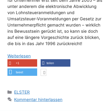
für Unternehmer erst seit dem Jahre 2005 – als
unter anderem die elektronische Abwicklung
von Lohnsteueranmeldungen und
Umsatzsteuer-Voranmeldungen per Gesetz zur
Unternehmerpflicht gemacht wurden – wirklich
ins Bewusstsein gerückt ist, so kann sie doch
auf eine längere Vorgeschichte zurück blicken,
die bis in das Jahr 1996 zurückreicht!
Weiterlesen
+1
teilen
tweet
Kategorien
ELSTER
Kommentar hinterlassen