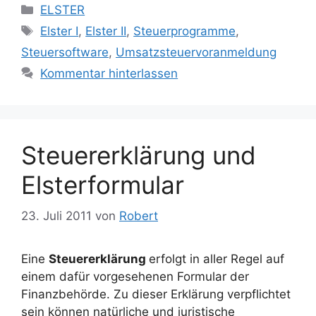
Kategorien
ELSTER
Schlagwörter
Elster I
,
Elster II
,
Steuerprogramme
,
Steuersoftware
,
Umsatzsteuervoranmeldung
Kommentar hinterlassen
Steuererklärung und
Elsterformular
23. Juli 2011
von
Robert
Eine
Steuererklärung
erfolgt in aller Regel auf
einem dafür vorgesehenen Formular der
Finanzbehörde. Zu dieser Erklärung verpflichtet
sein können natürliche und juristische