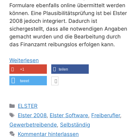
Formulare ebenfalls online übermittelt werden
können. Eine Plausibilitätsprüfung ist bei Elster
2008 jedoch integriert. Dadurch ist
sichergestellt, dass alle notwendigen Angaben
gemacht wurden und die Bearbeitung durch
das Finanzamt reibungslos erfolgen kann.
Weiterlesen
+1
teilen
tweet
Kategorien
ELSTER
Schlagwörter
Elster 2008
,
Elster Software
,
Freiberufler
,
Gewerbetreibende
,
Selbständig
Kommentar hinterlassen