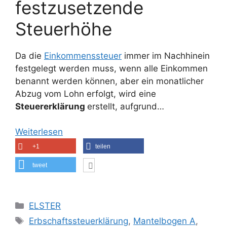
festzusetzende
Steuerhöhe
Da die
Einkommenssteuer
immer im Nachhinein
festgelegt werden muss, wenn alle Einkommen
benannt werden können, aber ein monatlicher
Abzug vom Lohn erfolgt, wird eine
Steuererklärung
erstellt, aufgrund…
Weiterlesen
+1
teilen
tweet
Kategorien
ELSTER
Schlagwörter
Erbschaftssteuerklärung
,
Mantelbogen A
,