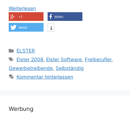
Weiterlesen
+1
teilen
tweet
Kategorien
ELSTER
Schlagwörter
Elster 2008
,
Elster Software
,
Freiberufler
,
Gewerbetreibende
,
Selbständig
Kommentar hinterlassen
Werbung