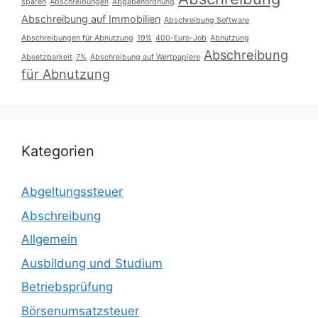
sparen
Abschreibungen
Abgabenordnung
Abschreibung auf Immobilien
Abschreibung Software
Abschreibungen für Abnutzung
19%
400-Euro-Job
Abnutzung
Abschreibung
Absetzbarkeit
7%
Abschreibung auf Wertpapiere
für Abnutzung
Kategorien
Abgeltungssteuer
Abschreibung
Allgemein
Ausbildung und Studium
Betriebsprüfung
Börsenumsatzsteuer