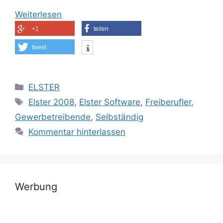
Weiterlesen
+1
teilen
tweet
Kategorien
ELSTER
Schlagwörter
Elster 2008
,
Elster Software
,
Freiberufler
,
Gewerbetreibende
,
Selbständig
Kommentar hinterlassen
Werbung