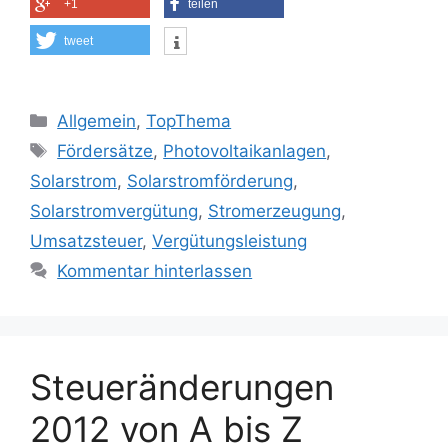
+1
teilen
tweet
Kategorien
Allgemein
,
TopThema
Schlagwörter
Fördersätze
,
Photovoltaikanlagen
,
Solarstrom
,
Solarstromförderung
,
Solarstromvergütung
,
Stromerzeugung
,
Umsatzsteuer
,
Vergütungsleistung
Kommentar hinterlassen
Steueränderungen
2012 von A bis Z