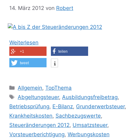
14. März 2012
von
Robert
Weiterlesen
+1
teilen
tweet
Kategorien
Allgemein
,
TopThema
Schlagwörter
Abgeltungsteuer
,
Ausbildungsfreibetrag
,
Betriebsprüfung
,
E-Bilanz
,
Grunderwerbsteuer
,
Krankheitskosten
,
Sachbezugswerte
,
Steueränderungen 2012
,
Umsatzsteuer
,
Vorsteuerberichtigung
,
Werbungskosten