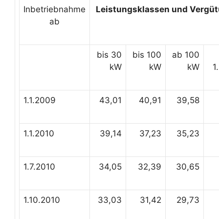
Inbetriebnahme
Leistungsklassen und Vergü
ab
bis 30
bis 100
ab 100
kW
kW
kW
1
1.1.2009
43,01
40,91
39,58
1.1.2010
39,14
37,23
35,23
1.7.2010
34,05
32,39
30,65
1.10.2010
33,03
31,42
29,73