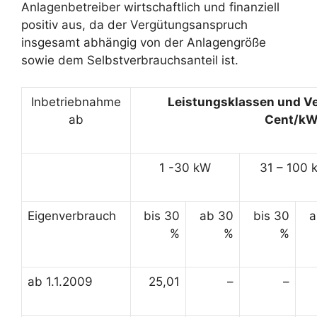
Anlagenbetreiber wirtschaftlich und finanziell
positiv aus, da der Vergütungsanspruch
insgesamt abhängig von der Anlagengröße
sowie dem Selbstverbrauchsanteil ist.
Inbetriebnahme
Leistungsklassen und V
ab
Cent/k
1 -30 kW
31 – 100 
Eigenverbrauch
bis 30
ab 30
bis 30
a
%
%
%
ab 1.1.2009
25,01
–
–