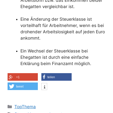
Arbeitslohn bzw. das Einkommen beider
Ehegatten vergleichbar ist.
Eine Änderung der Steuerklasse ist
vorteilhaft für Arbeitnehmer, wenn es bei
drohender Arbeitslosigkeit auf jeden Euro
ankommt.
Ein Wechsel der Steuerklasse bei
Ehegatten ist durch eine einfache
Erklärung beim Finanzamt möglich.
+1
teilen
tweet
Kategorien
TopThema