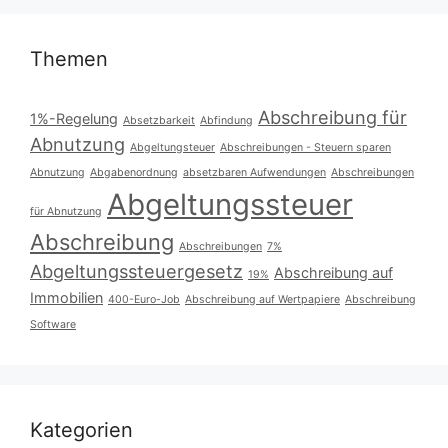
Themen
Abschreibung für
1%-Regelung
Absetzbarkeit
Abfindung
Abnutzung
Abgeltungsteuer
Abschreibungen - Steuern sparen
Abnutzung
Abgabenordnung
absetzbaren Aufwendungen
Abschreibungen
Abgeltungssteuer
für Abnutzung
Abschreibung
Abschreibungen
7%
Abgeltungssteuergesetz
Abschreibung auf
19%
Immobilien
400-Euro-Job
Abschreibung auf Wertpapiere
Abschreibung
Software
Kategorien