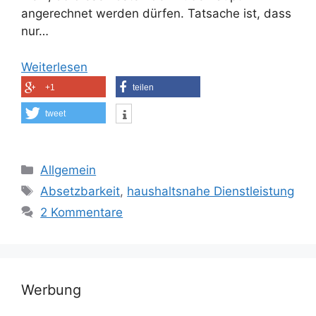
angerechnet werden dürfen. Tatsache ist, dass
nur…
Weiterlesen
+1
teilen
tweet
Kategorien
Allgemein
Schlagwörter
Absetzbarkeit
,
haushaltsnahe Dienstleistung
2 Kommentare
Werbung