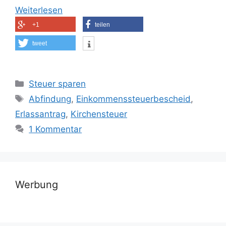
Weiterlesen
+1
teilen
tweet
Kategorien
Steuer sparen
Schlagwörter
Abfindung
,
Einkommenssteuerbescheid
,
Erlassantrag
,
Kirchensteuer
1 Kommentar
Werbung