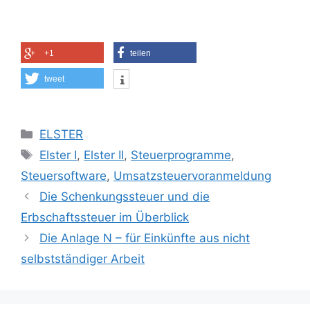
+1
teilen
tweet
Kategorien
ELSTER
Schlagwörter
Elster I
,
Elster II
,
Steuerprogramme
,
Steuersoftware
,
Umsatzsteuervoranmeldung
Die Schenkungssteuer und die
Erbschaftssteuer im Überblick
Die Anlage N – für Einkünfte aus nicht
selbstständiger Arbeit