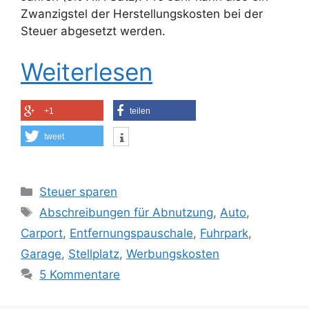
Zwanzigstel der Herstellungskosten bei der
Steuer abgesetzt werden.
Weiterlesen
+1
teilen
tweet
Kategorien
Steuer sparen
Schlagwörter
Abschreibungen für Abnutzung
,
Auto
,
Carport
,
Entfernungspauschale
,
Fuhrpark
,
Garage
,
Stellplatz
,
Werbungskosten
5 Kommentare