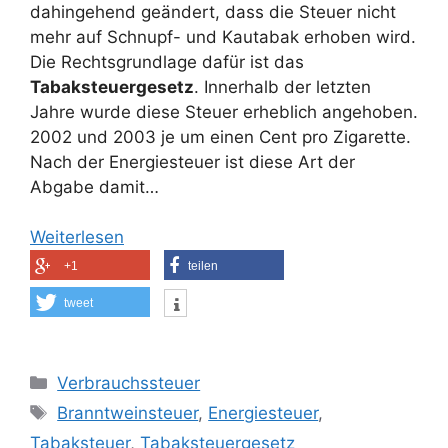
dahingehend geändert, dass die Steuer nicht
mehr auf Schnupf- und Kautabak erhoben wird.
Die Rechtsgrundlage dafür ist das
Tabaksteuergesetz
. Innerhalb der letzten
Jahre wurde diese Steuer erheblich angehoben.
2002 und 2003 je um einen Cent pro Zigarette.
Nach der Energiesteuer ist diese Art der
Abgabe damit…
Weiterlesen
+1
teilen
tweet
Kategorien
Verbrauchssteuer
Schlagwörter
Branntweinsteuer
,
Energiesteuer
,
Tabaksteuer
,
Tabaksteuergesetz