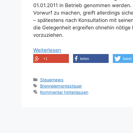
01.01.2011 in Betrieb genommen werden. 
Vorwurf zu machen, greift allerdings sich
– spätestens nach Konsultation mit seine
die Gelegenheit ergreifen ohnehin nötige 
vorzuziehen.
Weiterlesen
+1
teilen
tweet
Kategorien
Steuernews
Schlagwörter
Brennelementesteuer
Kommentar hinterlassen