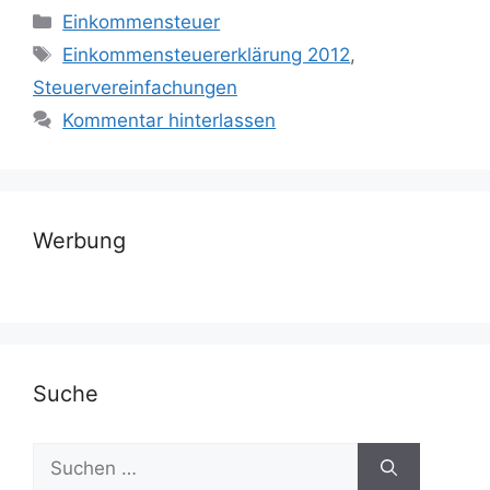
Kategorien
Einkommensteuer
Schlagwörter
Einkommensteuererklärung 2012
,
Steuervereinfachungen
Kommentar hinterlassen
Werbung
Suche
Suchen
nach: