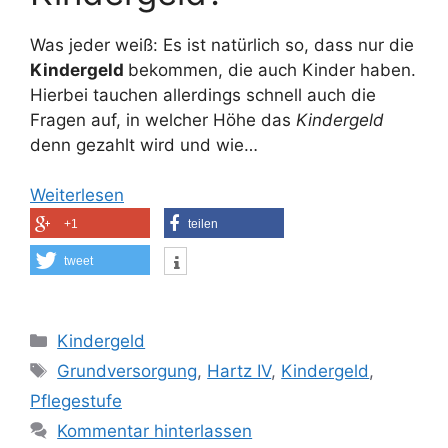
Was jeder weiß: Es ist natürlich so, dass nur die
Kindergeld
bekommen, die auch Kinder haben.
Hierbei tauchen allerdings schnell auch die
Fragen auf, in welcher Höhe das
Kindergeld
denn gezahlt wird und wie…
Weiterlesen
+1
teilen
tweet
Kategorien
Kindergeld
Schlagwörter
Grundversorgung
,
Hartz IV
,
Kindergeld
,
Pflegestufe
Kommentar hinterlassen