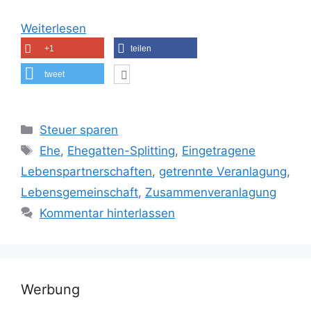
Weiterlesen
+1
teilen
tweet
Kategorien
Steuer sparen
Schlagwörter
Ehe
,
Ehegatten-Splitting
,
Eingetragene
Lebenspartnerschaften
,
getrennte Veranlagung
,
Lebensgemeinschaft
,
Zusammenveranlagung
Kommentar hinterlassen
Werbung