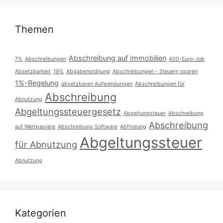
Themen
Abschreibung auf Immobilien
7%
Abschreibungen
400-Euro-Job
Absetzbarkeit
19%
Abgabenordnung
Abschreibungen - Steuern sparen
1%-Regelung
absetzbaren Aufwendungen
Abschreibungen für
Abschreibung
Abnutzung
Abgeltungssteuergesetz
Abgeltungsteuer
Abschreibung
Abschreibung
auf Wertpapiere
Abschreibung Software
Abfindung
Abgeltungssteuer
für Abnutzung
Abnutzung
Kategorien