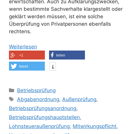
erwirtschaften. Auch zu Aufklärungszwecken,
wenn bestimmte Sachverhalte klargestellt oder
geklärt werden müssen, ist eine solche
Überprüfung von Privatpersonen ebenfalls
rechtens.
Weiterlesen
+1
teilen
tweet
Kategorien
Betriebsprüfung
Schlagwörter
Abgabenordnung
,
Außenprüfung
,
Betriebsprüfungsanordnung
,
Betriebsprüfungshauptstellen
,
Lohnsteueraußenprüfung
,
Mitwirkungspflicht
,