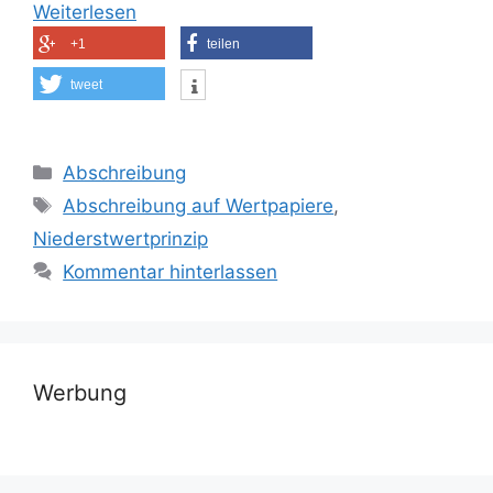
Weiterlesen
+1
teilen
tweet
Kategorien
Abschreibung
Schlagwörter
Abschreibung auf Wertpapiere
,
Niederstwertprinzip
Kommentar hinterlassen
Werbung