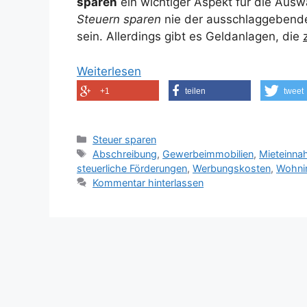
sparen
ein wichtiger Aspekt für die Ausw
Steuern sparen
nie der ausschlaggebende
sein. Allerdings gibt es Geldanlagen, die
Weiterlesen
+1
teilen
tweet
Kategorien
Steuer sparen
Schlagwörter
Abschreibung
,
Gewerbeimmobilien
,
Mieteinn
steuerliche Förderungen
,
Werbungskosten
,
Wohni
Kommentar hinterlassen