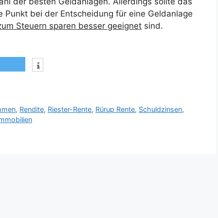
ahl der besten Geldanlagen. Allerdings sollte das
 Punkt bei der Entscheidung für eine Geldanlage
zum Steuern sparen besser geeignet
sind.
ahmen
,
Rendite
,
Riester-Rente
,
Rürup Rente
,
Schuldzinsen
,
mmobilien