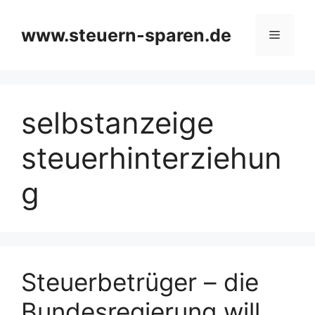
Zum
Inhalt
www.steuern-sparen.de
Menü
springen
selbstanzeige
steuerhinterziehun
g
Steuerbetrüger – die
Bundesregierung will