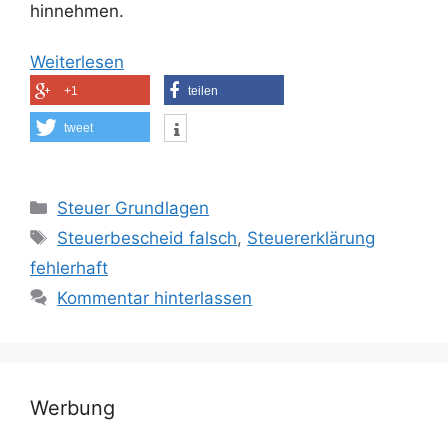
hinnehmen.
Weiterlesen
+1
teilen
tweet
Kategorien
Steuer Grundlagen
Schlagwörter
Steuerbescheid falsch
,
Steuererklärung
fehlerhaft
Kommentar hinterlassen
Werbung