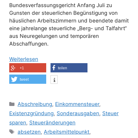
Bundesverfassungsgericht Anfang Juli zu
Gunsten der steuerlichen Begünstigung von
häuslichen Arbeitszimmern und beendete damit
eine jahrelange steuerliche „Berg- und Talfahrt“
aus Neuregelungen und temporären
Abschaffungen.
Weiterlesen
+1
teilen
tweet
Kategorien
Abschreibung
,
Einkommensteuer
,
Existenzgründung
,
Sonderausgaben
,
Steuer
sparen
,
Steueränderungen
Schlagwörter
absetzen
,
Arbeitsmittelpunkt
,