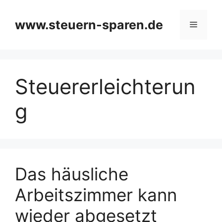
Zum
Inhalt
www.steuern-sparen.de
Menü
springen
Steuererleichterun
g
Das häusliche
Arbeitszimmer kann
wieder abgesetzt