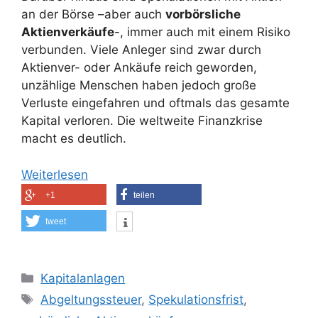
an der Börse –aber auch
vorbörsliche
Aktienverkäufe
-, immer auch mit einem Risiko
verbunden. Viele Anleger sind zwar durch
Aktienver- oder Ankäufe reich geworden,
unzählige Menschen haben jedoch große
Verluste eingefahren und oftmals das gesamte
Kapital verloren. Die weltweite Finanzkrise
macht es deutlich.
Weiterlesen
+1
teilen
tweet
Kategorien
Kapitalanlagen
Schlagwörter
Abgeltungssteuer
,
Spekulationsfrist
,