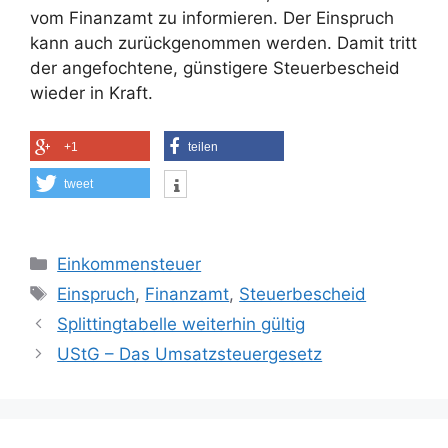
vom Finanzamt zu informieren. Der Einspruch
kann auch zurückgenommen werden. Damit tritt
der angefochtene, günstigere Steuerbescheid
wieder in Kraft.
+1
teilen
tweet
Kategorien
Einkommensteuer
Schlagwörter
Einspruch
,
Finanzamt
,
Steuerbescheid
Splittingtabelle weiterhin gültig
UStG – Das Umsatzsteuergesetz