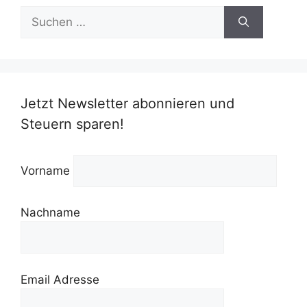
Suchen
nach:
Jetzt Newsletter abonnieren und
Steuern sparen!
Vorname
Nachname
Email Adresse