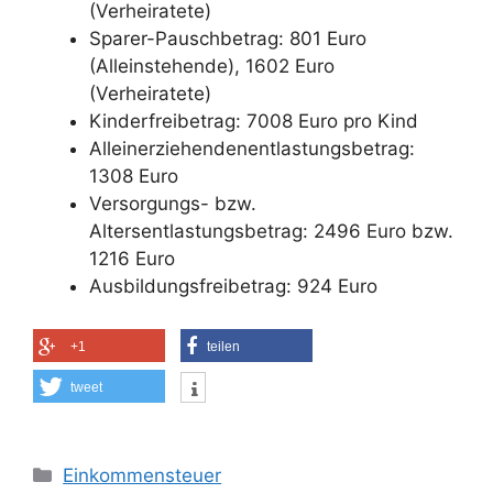
(Verheiratete)
Sparer-Pauschbetrag: 801 Euro
(Alleinstehende), 1602 Euro
(Verheiratete)
Kinderfreibetrag: 7008 Euro pro Kind
Alleinerziehendenentlastungsbetrag:
1308 Euro
Versorgungs- bzw.
Altersentlastungsbetrag: 2496 Euro bzw.
1216 Euro
Ausbildungsfreibetrag: 924 Euro
+1
teilen
tweet
Kategorien
Einkommensteuer