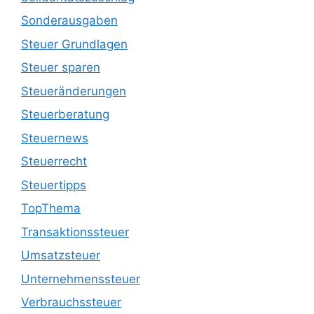
Sonderausgaben
Steuer Grundlagen
Steuer sparen
Steueränderungen
Steuerberatung
Steuernews
Steuerrecht
Steuertipps
TopThema
Transaktionssteuer
Umsatzsteuer
Unternehmenssteuer
Verbrauchssteuer