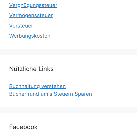
Vergnügungssteuer
Vermögenssteuer
Vorsteuer
Werbungskosten
Nützliche Links
Buchhaltung verstehen
Bücher rund um's Steuern Sparen
Facebook