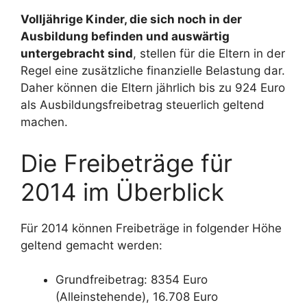
Volljährige Kinder, die sich noch in der
Ausbildung befinden und auswärtig
untergebracht sind
, stellen für die Eltern in der
Regel eine zusätzliche finanzielle Belastung dar.
Daher können die Eltern jährlich bis zu 924 Euro
als Ausbildungsfreibetrag steuerlich geltend
machen.
Die Freibeträge für
2014 im Überblick
Für 2014 können Freibeträge in folgender Höhe
geltend gemacht werden:
Grundfreibetrag: 8354 Euro
(Alleinstehende), 16.708 Euro