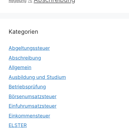
Regelung
7%
Kategorien
Abgeltungssteuer
Abschreibung
Allgemein
Ausbildung und Studium
Betriebsprüfung
Börsenumsatzsteuer
Einfuhrumsatzsteuer
Einkommensteuer
ELSTER