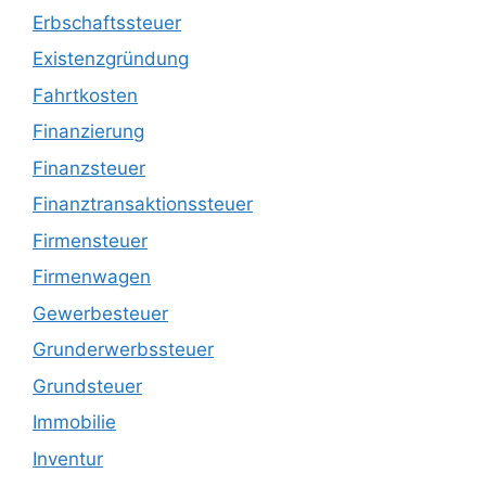
Erbschaftssteuer
Existenzgründung
Fahrtkosten
Finanzierung
Finanzsteuer
Finanztransaktionssteuer
Firmensteuer
Firmenwagen
Gewerbesteuer
Grunderwerbssteuer
Grundsteuer
Immobilie
Inventur