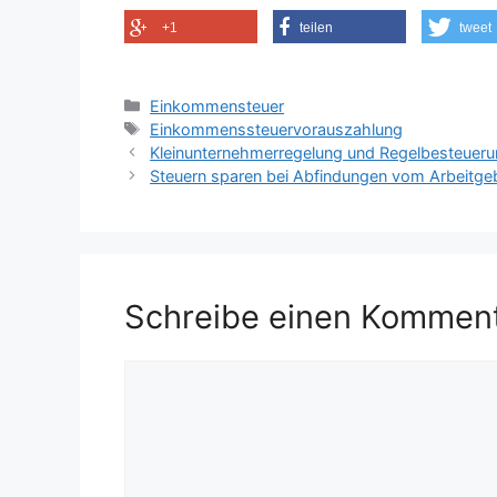
+1
teilen
tweet
Kategorien
Einkommensteuer
Schlagwörter
Einkommenssteuervorauszahlung
Kleinunternehmerregelung und Regelbesteuerung
Steuern sparen bei Abfindungen vom Arbeitge
Schreibe einen Kommen
Kommentar