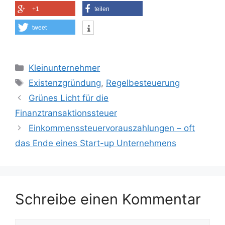
+1
teilen
tweet
Kategorien
Kleinunternehmer
Schlagwörter
Existenzgründung
,
Regelbesteuerung
Grünes Licht für die
Finanztransaktionssteuer
Einkommenssteuervorauszahlungen – oft
das Ende eines Start-up Unternehmens
Schreibe einen Kommentar
Kommentar