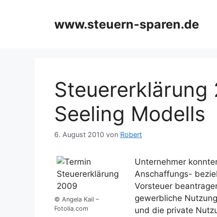
Zum
Inhalt
www.steuern-sparen.de
springen
Steuererklärung
Seeling Modells
6. August 2010
von
Robert
Unternehmer konnten 
Anschaffungs- bezie
Vorsteuer beantragen
gewerbliche Nutzung
© Angela Kail –
Fotolia.com
und die private Nut