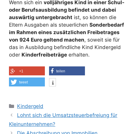
Wenn sich ein
volljähriges Kind in einer Schul-
oder Berufsausbildung befindet und dabei
auswärtig untergebracht
ist, so können die
Eltern Ausgaben als steuerlichen
Sonderbedarf
im Rahmen eines zusätzlichen Freibetrages
von 924 Euro geltend machen
, soweit sie für
das in Ausbildung befindliche Kind Kindergeld
oder
Kinderfreibeträge
erhalten.
+1
teilen
tweet
Kategorien
Kindergeld
Lohnt sich die Umsatzsteuerbefreiung für
Kleinunternehmen?
Die Abschreibung von Immobilien