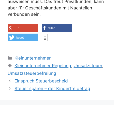
ausweisen muss. Das freut Privatkunden, kann
aber für Geschäftskunden mit Nachteilen
verbunden sein.
+1
teilen
tweet
Kategorien
Kleinunternehmer
Schlagwörter
Kleinunternehmer Regelung
,
Umsatzsteuer
,
Umsatzsteuerbefreiung
Einspruch Steuerbescheid
Steuer sparen – der Kinderfreibetrag