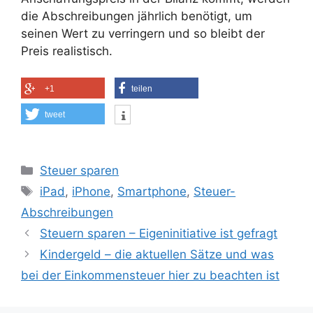
die Abschreibungen jährlich benötigt, um
seinen Wert zu verringern und so bleibt der
Preis realistisch.
+1
teilen
tweet
Kategorien
Steuer sparen
Schlagwörter
iPad
,
iPhone
,
Smartphone
,
Steuer-
Abschreibungen
Steuern sparen – Eigeninitiative ist gefragt
Kindergeld – die aktuellen Sätze und was
bei der Einkommensteuer hier zu beachten ist