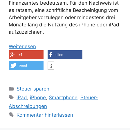
Finanzamtes bedeutsam. Für den Nachweis ist
es ratsam, eine schriftliche Bescheinigung vom
Arbeitgeber vorzulegen oder mindestens drei
Monate lang die Nutzung des iPhone oder iPad
aufzuzeichnen.
Weiterlesen
+1
teilen
tweet
Kategorien
Steuer sparen
Schlagwörter
iPad
,
iPhone
,
Smartphone
,
Steuer-
Abschreibungen
Kommentar hinterlassen