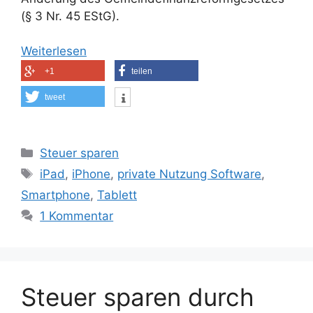
(§ 3 Nr. 45 EStG).
Weiterlesen
+1
teilen
tweet
Kategorien
Steuer sparen
Schlagwörter
iPad
,
iPhone
,
private Nutzung Software
,
Smartphone
,
Tablett
1 Kommentar
Steuer sparen durch