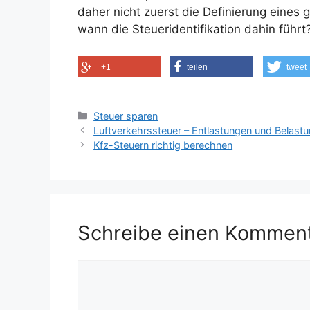
daher nicht zuerst die Definierung eines 
wann die Steueridentifikation dahin führt
+1
teilen
tweet
Kategorien
Steuer sparen
Luftverkehrssteuer – Entlastungen und Belast
Kfz-Steuern richtig berechnen
Schreibe einen Kommen
Kommentar