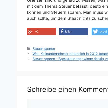
Grenzen sind und genau zu wissen, was m
mit dem Thema Steuer befasst, desto ei
können und Steuern sparen. Man muss w
auch sollte, um dem Staat nichts zu sche
+1
teilen
tweet
Kategorien
Steuer sparen
Was Kleinunternehmer steuerlich in 2012 bea
Steuer sparen – Spekulationsgewinne richtig v
Schreibe einen Kommen
Kommentar