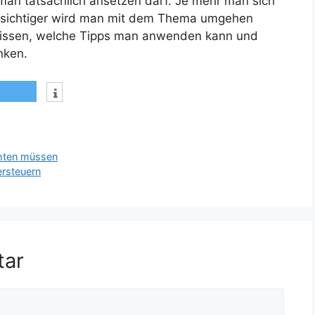
an tatsächlich ansetzen darf. Je mehr man sich
nsichtiger wird man mit dem Thema umgehen
issen, welche Tipps man anwenden kann und
nken.
chten müssen
ersteuern
tar