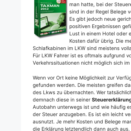
man hatte, bei der Steue
sind in der Regel Belege
Es gibt jedoch neue gerich
positiven Ergebnissen gef
Lust in einem Hotel oder
Kosten dafür übrig. Die m
Schlafkabinen im LKW sind meistens vol
Für LKW Fahrer ist es oftmals aufgrund 
Verkehrssituationen nicht möglich sich i
Wenn vor Ort keine Möglichkeit zur Verfü
gefunden werden. Die meisten greifen dan
des Lkws zu übernachten. Wer tatsächlic
demnach diese in seiner
Steuererklärun
Autobahn unterwegs ist und wie häufig e
der Steuer anzugeben. Es ist ein leicht ve
ausnutzt. Je mehr Kosten und Belege man
die Erklärung letztendlich dann auch aus.