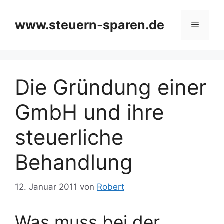
Zum
Inhalt
www.steuern-sparen.de
Menü
springen
Die Gründung einer
GmbH und ihre
steuerliche
Behandlung
12. Januar 2011
von
Robert
Was muss bei der