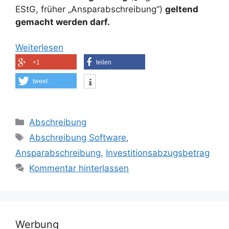
EStG, früher „Ansparabschreibung“)
geltend
gemacht werden darf.
Weiterlesen
+1
teilen
tweet
Kategorien
Abschreibung
Schlagwörter
Abschreibung Software
,
Ansparabschreibung
,
Investitionsabzugsbetrag
Kommentar hinterlassen
Werbung