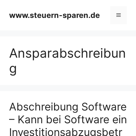
Zum
Inhalt
www.steuern-sparen.de
Menü
springen
Ansparabschreibun
g
Abschreibung Software
– Kann bei Software ein
Investitionsabzugsbetr