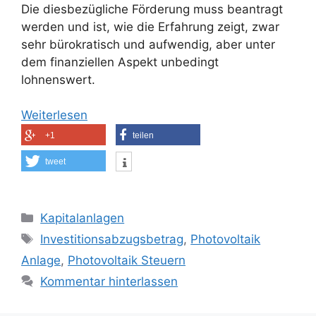
Die diesbezügliche Förderung muss beantragt
werden und ist, wie die Erfahrung zeigt, zwar
sehr bürokratisch und aufwendig, aber unter
dem finanziellen Aspekt unbedingt
lohnenswert.
Weiterlesen
+1
teilen
tweet
Kategorien
Kapitalanlagen
Schlagwörter
Investitionsabzugsbetrag
,
Photovoltaik
Anlage
,
Photovoltaik Steuern
Kommentar hinterlassen