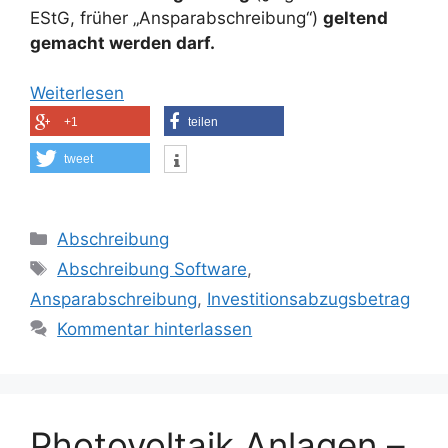
EStG, früher „Ansparabschreibung“)
geltend
gemacht werden darf.
Weiterlesen
+1
teilen
tweet
Kategorien
Abschreibung
Schlagwörter
Abschreibung Software
,
Ansparabschreibung
,
Investitionsabzugsbetrag
Kommentar hinterlassen
Photovoltaik Anlagen –