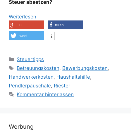
Steuer absetzen?
Weiterlesen
+1
teilen
tweet
Kategorien
Steuertipps
Schlagwörter
Betreuungskosten
,
Bewerbungskosten
,
Handwerkerkosten
,
Haushaltshilfe
,
Pendlerpauschale
,
Riester
Kommentar hinterlassen
Werbung