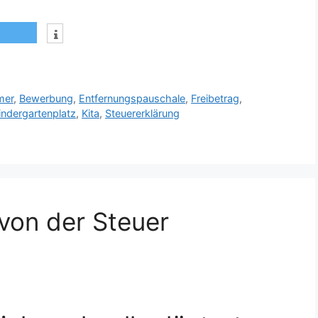
mer
,
Bewerbung
,
Entfernungspauschale
,
Freibetrag
,
indergartenplatz
,
Kita
,
Steuererklärung
von der Steuer