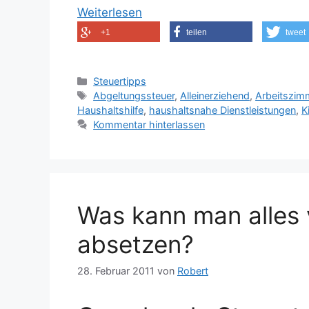
Weiterlesen
+1
teilen
tweet
Kategorien
Steuertipps
Schlagwörter
Abgeltungssteuer
,
Alleinerziehend
,
Arbeitszim
Haushaltshilfe
,
haushaltsnahe Dienstleistungen
,
K
Kommentar hinterlassen
Was kann man alles 
absetzen?
28. Februar 2011
von
Robert