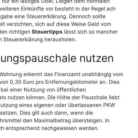
 nur ein lästiges Übel. Liegen dem normalen
iteren Einkünfte vor besteht in der Regel ach
bgabe eine Steuererklärung. Dennoch sollte
it verzichten, sich auf diese Weise Geld vom
den richtigen
Steuertipps
lässt sich so mancher
n Steuererklärung herausholen.
rnungspauschale nutzen
d Wohnung erkennt das Finanzamt unabhängig vom
von 0,30 Euro pro Entfernungskilometer an. Dies
bei einer Nutzung von öffentlichen
to nutzen können. Die Höhe der Pauschale liebt
i Nutzung eines eigenen oder überlassenen PKW
etzen. Dies gilt auch dann, wenn die
ehrsmittel den Maximalbetrag übersteigen. In
och entsprechend nachgewiesen werden.