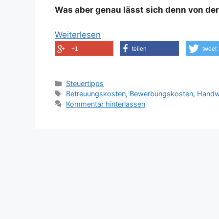
Was aber genau lässt sich denn von de
Weiterlesen
+1
teilen
tweet
Kategorien
Steuertipps
Schlagwörter
Betreuungskosten
,
Bewerbungskosten
,
Handw
Kommentar hinterlassen