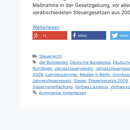
Maßnahme in der Gesetzgebung, vor allem
verabschiedeten Steuergesetzen aus 20
Weiterlesen
+1
teilen
tweet
Kategorien
Steuerrecht
Schlagwörter
der Bundestag
,
Deutsche Bundestag
,
Deutsche
Richtlinien
,
Jahressteuergesetz
,
Jahressteuergese
2009
,
Lumpensammler
,
Medien in Berlin
,
Omnibus
Jahressteuergesetz
,
Steuer
,
Steuergesetze 2009
Steuervereinfachung
,
Vertrag Lissabon
,
Vertrag v
Kommentar hinterlassen