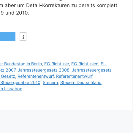
 aber um Detail-Korrekturen zu bereits komplett
09 und 2010.
r Bundestag in Berlin
,
EG Richtlinie
,
EG Richtlinien
,
EU
tz 2007
,
Jahressteuergesetz 2008
,
Jahressteuergesetz
 Gesetz
,
Referentenentwurf
,
Referentenentwurf
,
Steuergesetze 2010
,
Steuern
,
Steuern Deutschland
,
on Lissabon