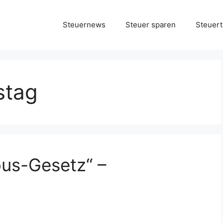
Steuernews
Steuer sparen
Steuert
stag
bus-Gesetz“ –