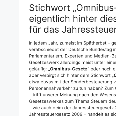
Stichwort „Omnibus-
eigentlich hinter di
für das Jahressteue
In jedem Jahr, zumeist im Spätherbst – ge
verabschiedet der Deutsche Bundestag in
Parlamentariern, Experten und Medien-Beric
Gesetzeswerk allerdings meist unter ei
geläufig:
„Omnibus-Gesetz“
oder noch e
aber verbirgt sich hinter dem Stichwort
„
etwa etwas mit der Sonderbesteuerung v
Personennahverkehr zu tun haben? Zum Gl
– trifft unserer Meinung nach den Wesens
Gesetzeswerkes zum Thema Steuern deut
– wie auch beim der Jahressteuergesetz
Jahressteuergesetz 2009 – handelt es si