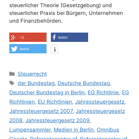
steuerlicher Theorie (Gesetzgebung) und
steuerlicher Praxis bei Bürgern, Unternehmen
und Finanzbehörden.
+1
teilen
tweet
Kategorien
Steuerrecht
Schlagwörter
der Bundestag
,
Deutsche Bundestag
,
Deutscher Bundestag in Berlin
,
EG Richtlinie
,
EG
Richtlinien
,
EU Richtlinien
,
Jahressteuergesetz
,
Jahressteuergesetz 2007
,
Jahressteuergesetz
2008
,
Jahressteuergesetz 2009
,
Lumpensammler
,
Medien in Berlin
,
Omnibus