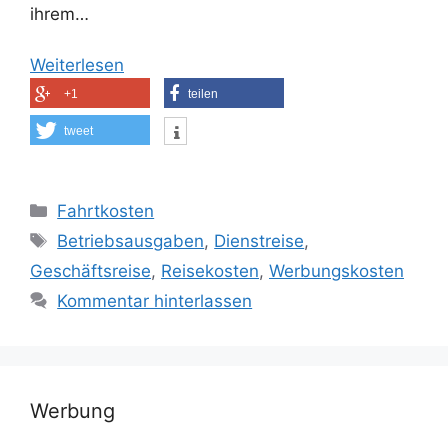
ihrem…
Weiterlesen
+1
teilen
tweet
Kategorien
Fahrtkosten
Schlagwörter
Betriebsausgaben
,
Dienstreise
,
Geschäftsreise
,
Reisekosten
,
Werbungskosten
Kommentar hinterlassen
Werbung