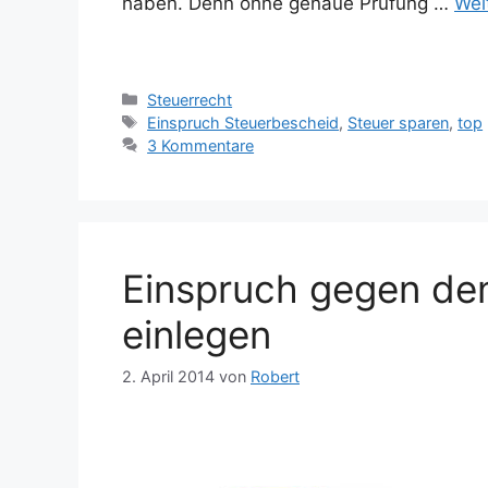
haben. Denn ohne genaue Prüfung …
Wei
Kategorien
Steuerrecht
Schlagwörter
Einspruch Steuerbescheid
,
Steuer sparen
,
top
3 Kommentare
Einspruch gegen de
einlegen
2. April 2014
von
Robert