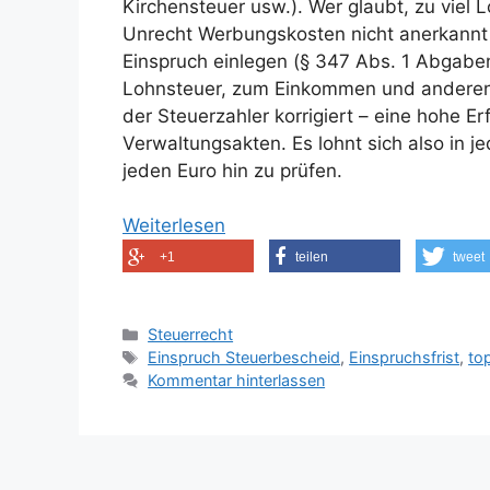
Kirchensteuer usw.). Wer glaubt, zu viel
Unrecht Werbungskosten nicht anerkannt
Einspruch einlegen (§ 347 Abs. 1 Abgab
Lohnsteuer, zum Einkommen und anderen
der Steuerzahler korrigiert – eine hohe E
Verwaltungsakten. Es lohnt sich also in j
jeden Euro hin zu prüfen.
Weiterlesen
+1
teilen
tweet
Kategorien
Steuerrecht
Schlagwörter
Einspruch Steuerbescheid
,
Einspruchsfrist
,
to
Kommentar hinterlassen