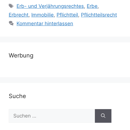
Schlagwörter
Erb- und Verjährungsrechtes
,
Erbe
,
Erbrecht
,
Immobilie
,
Pflichtteil
,
Pflichtteilsrecht
Kommentar hinterlassen
Werbung
Suche
Suchen
nach: