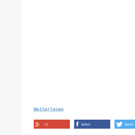
Weiterlesen
+1
teilen
tweet