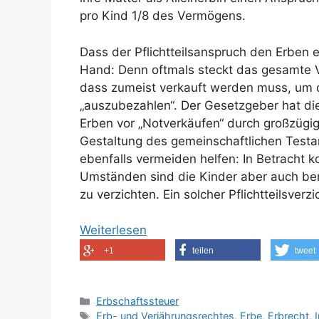
pro Kind 1/8 des Vermögens.
Dass der Pflichtteilsanspruch den Erben e
Hand: Denn oftmals steckt das gesamte
dass zumeist verkauft werden muss, um den
„auszubezahlen“. Der Gesetzgeber hat di
Erben vor „Notverkäufen“ durch großzügi
Gestaltung des gemeinschaftlichen Testa
ebenfalls vermeiden helfen: In Betracht k
Umständen sind die Kinder aber auch bere
zu verzichten. Ein solcher Pflichtteilsver
Weiterlesen
+1
teilen
tweet
Kategorien
Erbschaftssteuer
Schlagwörter
Erb- und Verjährungsrechtes
,
Erbe
,
Erbrecht
,