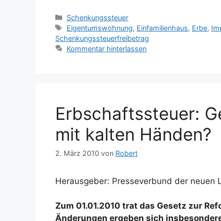
Kategorien
Schenkungssteuer
Schlagwörter
Eigentumswohnung
,
Einfamilienhaus
,
Erbe
,
Im
Schenkungssteuerfreibetrag
Kommentar hinterlassen
Erbschaftssteuer: 
mit kalten Händen?
2. März 2010
von
Robert
Herausgeber: Presseverbund der neuen 
Zum 01.01.2010 trat das Gesetz zur Ref
Änderungen ergeben sich insbesondere b