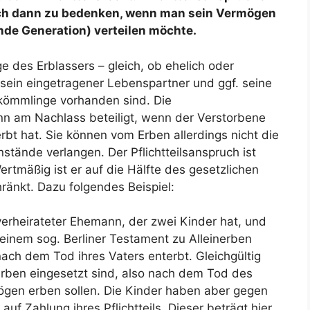
auch dann zu bedenken, wenn man sein Vermögen
nde Generation) verteilen möchte.
ge des Erblassers – gleich, ob ehelich oder
 sein eingetragener Lebenspartner und ggf. seine
Abkömmlinge vorhanden sind. Die
ann am Nachlass beteiligt, wenn der Verstorbene
rbt hat. Sie können vom Erben allerdings nicht die
nde verlangen. Der Pflichtteilsanspruch ist
ertmäßig ist er auf die Hälfte des gesetzlichen
hränkt. Dazu folgendes Beispiel:
verheirateter Ehemann, der zwei Kinder hat, und
 einem sog. Berliner Testament zu Alleinerben
nach dem Tod ihres Vaters enterbt. Gleichgültig
serben eingesetzt sind, also nach dem Tod des
mögen erben sollen. Die Kinder haben aber gegen
auf Zahlung ihres Pflichtteils. Dieser beträgt hier