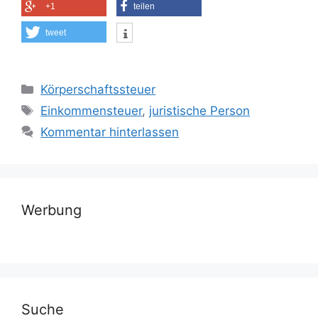
+1
teilen
tweet
Kategorien
Körperschaftssteuer
Schlagwörter
Einkommensteuer
,
juristische Person
Kommentar hinterlassen
Werbung
Suche