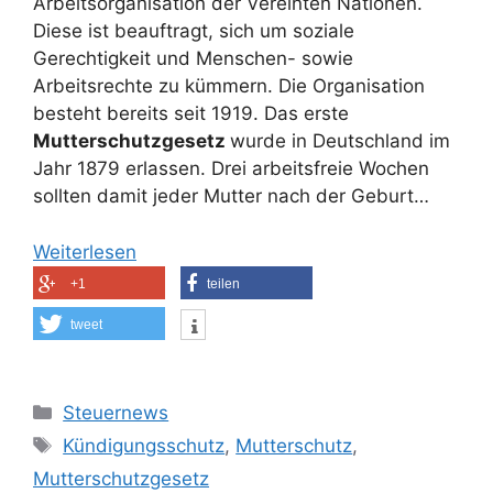
Arbeitsorganisation der Vereinten Nationen.
Diese ist beauftragt, sich um soziale
Gerechtigkeit und Menschen- sowie
Arbeitsrechte zu kümmern. Die Organisation
besteht bereits seit 1919. Das erste
Mutterschutzgesetz
wurde in Deutschland im
Jahr 1879 erlassen. Drei arbeitsfreie Wochen
sollten damit jeder Mutter nach der Geburt…
Weiterlesen
+1
teilen
tweet
Kategorien
Steuernews
Schlagwörter
Kündigungsschutz
,
Mutterschutz
,
Mutterschutzgesetz