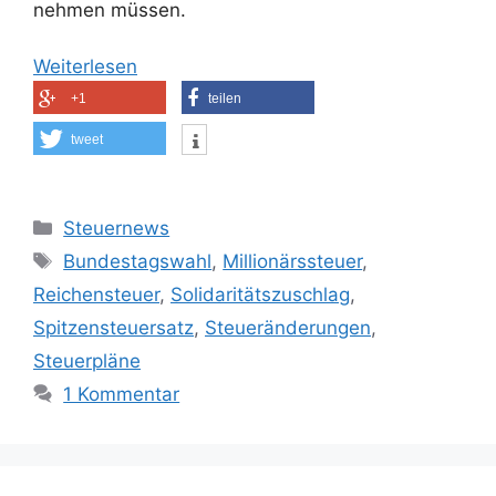
nehmen müssen.
Weiterlesen
+1
teilen
tweet
Kategorien
Steuernews
Schlagwörter
Bundestagswahl
,
Millionärssteuer
,
Reichensteuer
,
Solidaritätszuschlag
,
Spitzensteuersatz
,
Steueränderungen
,
Steuerpläne
1 Kommentar