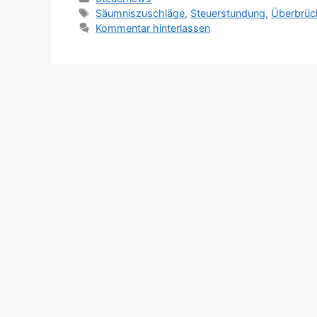
Schlagwörter
Säumniszuschläge
,
Steuerstundung
,
Überbrüc
Kommentar hinterlassen