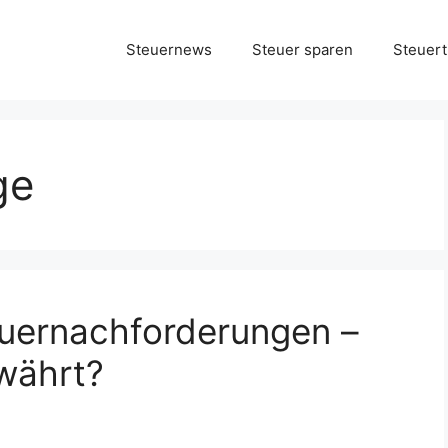
Steuernews
Steuer sparen
Steuert
ge
uernachforderungen –
währt?